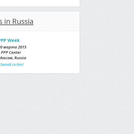
s in Russia
PPP Week
20 марта 2015
PPP Center
Moscow, Russia
3week.ru/en/