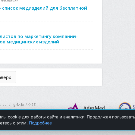
й вестник»
о список медизделий для бесплатной
листов по маркетингу компаний-
ов медицинских изделий
аверх
 building 6,<br />(495)
sociation
лы cookie для работы сайта и аналитики. Продолжая пользоват
етесь с этим.
Подробнее