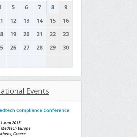
4
5
6
7
8
9
1
12
13
14
15
16
8
19
20
21
22
23
5
26
27
28
29
30
national Events
edtech Compliance Conference
21 мая 2015
Medtech Europe
Athens, Greece