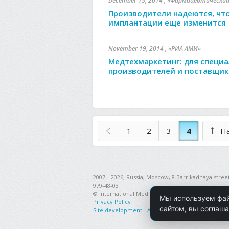
December 15, 2014 , «Фармацевтически
Производители надеются, чт
имплантации еще изменится
November 19, 2014 , «РИА АМИ»
Медтехмаркетинг: для специа
производителей и поставщик
1
2
3
4
Н
2007—2026, Russia, Moscow, 8 Barrikadnaya street,
979-48-03
© International Medical Device Manufacturers As
Мы используем фай
Privacy Policy
сайтом, вы соглаша
Site development - Accent-Don