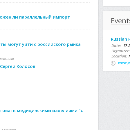
можен ли параллельный импорт
Event
Russian 
ы могут уйти с российского рынка
Date:
17-
Organizer:
Location:
вестник»
www.p
Сергей Колосов
м
рговать медицинскими изделиями "с