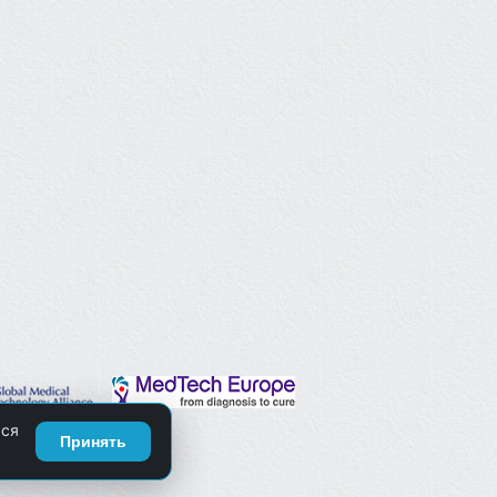
ься
Принять