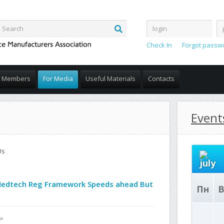
Check In
Forgot passw
Members
For Media
Useful Materials
Contacts
Event
Us
Medtech Reg Framework Speeds ahead But
Пн
В
»