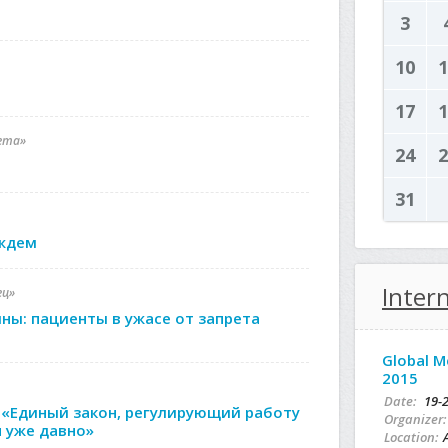
3
10
1
17
1
зета»
24
2
31
ождем
Inter
ец»
ы: пациенты в ужасе от запрета
Global M
2015
Date:
19-
 «Единый закон, регулирующий работу
Organizer:
 уже давно»
Location: