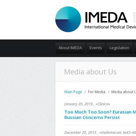
About IMEDA
Events
Legislation
Media about Us
Main Page
For Media
Media about 
January 20, 2016 , «Clinica»
Too Much Too Soon? Eurasian 
Russian Concerns Persist
December 20, 2015 , «Vademecum №43-44